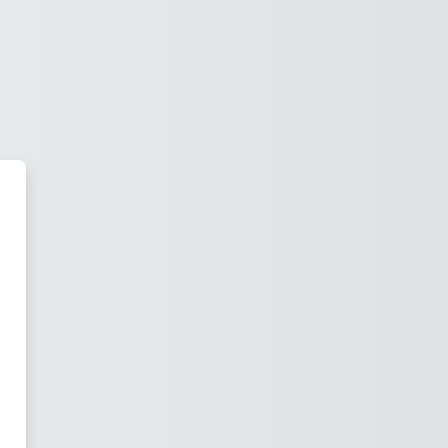
lick4train - Lernplattform'