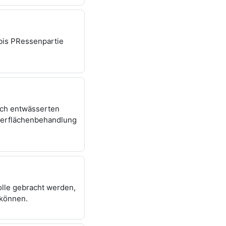
 bis PRessenpartie
sch entwässerten
berflächenbehandlung
olle gebracht werden,
u können.