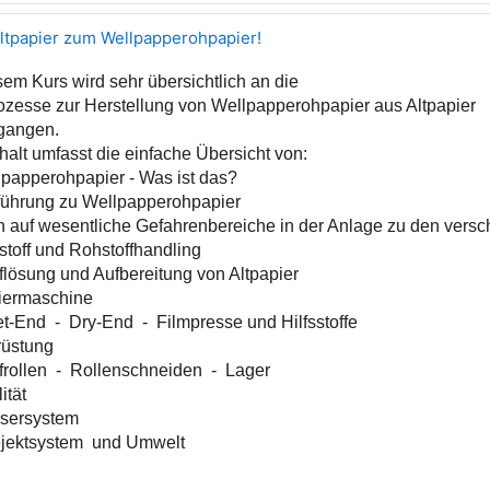
ltpapier zum Wellpapperohpapier!
sem Kurs wird sehr übersichtlich an die
sse zur Herstellung von Wellpapperohpapier aus Altpapier
gangen.
halt umfasst die einfache Übersicht von:
lpapperohpapier - Was ist das?
hrung zu Wellpapperohpapier
ch auf wesentliche Gefahrenbereiche in der Anlage zu den vers
stoff und Rohstoffhandling
sung und Aufbereitung von Altpapier
iermaschine
nd - Dry-End - Filmpresse und Hilfsstoffe
rüstung
llen - Rollenschneiden - Lager
ität
sersystem
ktsystem und Umwelt