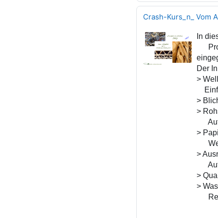
Crash-Kurs_n_ Vom A
In die
Proze
einge
Der In
> Wel
Einfü
> Bli
> Roh
Auflö
> Pap
Wet-E
> Aus
Aufro
> Qual
> Was
Reje