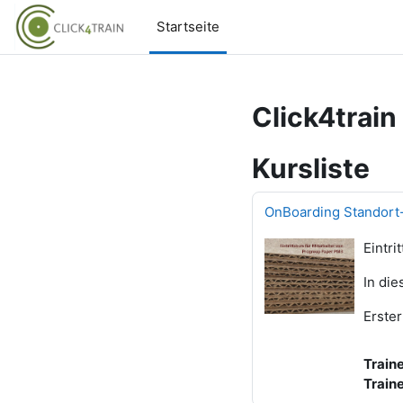
Zum Hauptinhalt
Startseite
Click4train
Kursliste
OnBoarding Standor
Eintri
In di
Erster
Train
Train