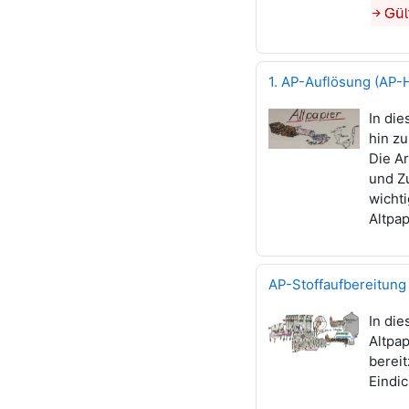
1. AP-Auflösung (AP-
In di
hin z
Die Ar
und Z
wicht
Altpa
AP-Stoffaufbereitung
In di
Altpap
berei
Eindi